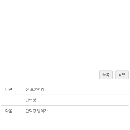
목록
답변
이전
신 프론럭킹
-
단럭킹
다음
단럭킹 빵의자